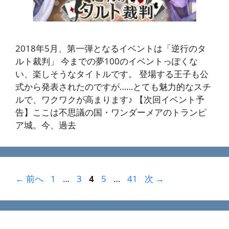
2018年5月、第一弾となるイベントは「逆行のタ
ルト裁判」 今までの夢100のイベントっぽくな
い、楽しそうなタイトルです。 登場する王子も公
式から発表されたのですが……とても魅力的なスチ
ルで、ワクワクが高まります♪ 【次回イベント予
告】ここは不思議の国・ワンダーメアのトランピ
ア城。今、過去
ペ
ペ
ペ
ペ
ペ
←
前へ
1
…
3
4
5
…
41
次
→
ー
ー
ー
ー
ー
ジ
ジ
ジ
ジ
ジ