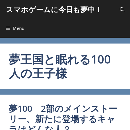
コ
スマホゲームに今日も夢中！
ン
テ
ン
Menu
ツ
へ
ス
キ
夢王国と眠れる100
ッ
人の王子様
プ
夢100 2部のメインストー
リー、新たに登場するキャ
ラはどんな人？