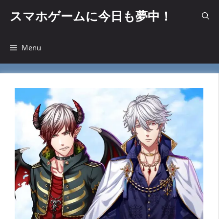
コ
スマホゲームに今日も夢中！
ン
テ
ン
Menu
ツ
へ
ス
キ
ッ
プ