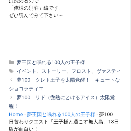
ば読めるので
「俺様の別荘」編です。
ぜひ読んでみて下さい～
カ
夢王国と眠れる100人の王子様
テ
タ
イベント
、
ストーリー
、
フロスト
、
ヴァスティ
ゴ
グ
夢100 クレト王子を太陽覚醒！ キュートな
リ
ショコラティエ
ー
夢100 リド（微熱にとけるアイス）太陽覚
醒！
Home
-
夢王国と眠れる100人の王子様
-
夢100
日替わりクエスト「王子様と過ごす無人島」18日
版が面白い！