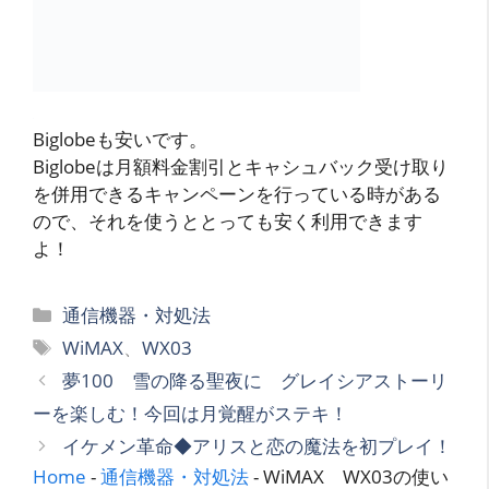
Biglobeも安いです。
Biglobeは月額料金割引とキャシュバック受け取り
を併用できるキャンペーンを行っている時がある
ので、それを使うととっても安く利用できます
よ！
カ
通信機器・対処法
テ
タ
WiMAX
、
WX03
ゴ
グ
夢100 雪の降る聖夜に グレイシアストーリ
リ
ーを楽しむ！今回は月覚醒がステキ！
ー
イケメン革命◆アリスと恋の魔法を初プレイ！
Home
-
通信機器・対処法
-
WiMAX WX03の使い