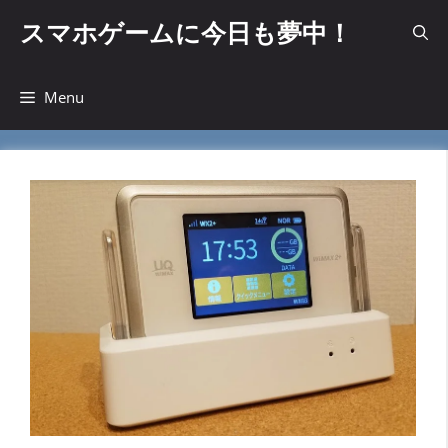
コ
スマホゲームに今日も夢中！
ン
テ
ン
Menu
ツ
へ
ス
キ
ッ
プ