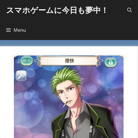
コ
スマホゲームに今日も夢中！
ン
テ
ン
Menu
ツ
へ
ス
キ
ッ
プ