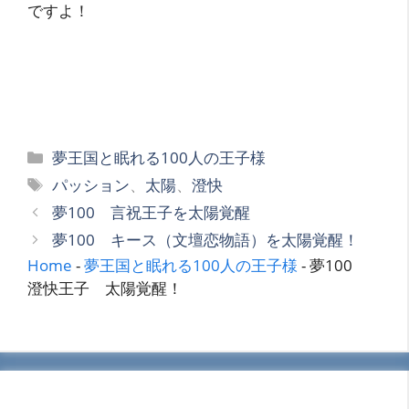
ですよ！
カ
夢王国と眠れる100人の王子様
テ
タ
パッション
、
太陽
、
澄快
ゴ
グ
夢100 言祝王子を太陽覚醒
リ
夢100 キース（文壇恋物語）を太陽覚醒！
ー
Home
-
夢王国と眠れる100人の王子様
-
夢100
澄快王子 太陽覚醒！