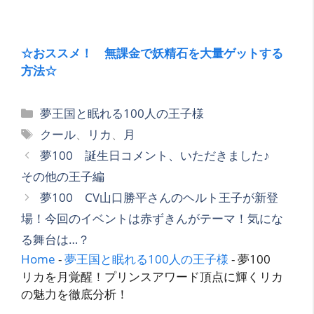
☆おススメ！ 無課金で妖精石を大量ゲットする
方法☆
カ
夢王国と眠れる100人の王子様
テ
タ
クール
、
リカ
、
月
ゴ
グ
夢100 誕生日コメント、いただきました♪
リ
その他の王子編
ー
夢100 CV山口勝平さんのヘルト王子が新登
場！今回のイベントは赤ずきんがテーマ！気にな
る舞台は…？
Home
-
夢王国と眠れる100人の王子様
-
夢100
リカを月覚醒！プリンスアワード頂点に輝くリカ
の魅力を徹底分析！