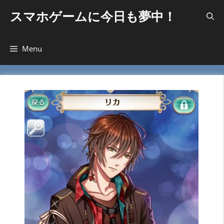
コ
スマホゲームに今日も夢中！
ン
テ
ン
Menu
ツ
へ
ス
キ
ッ
プ