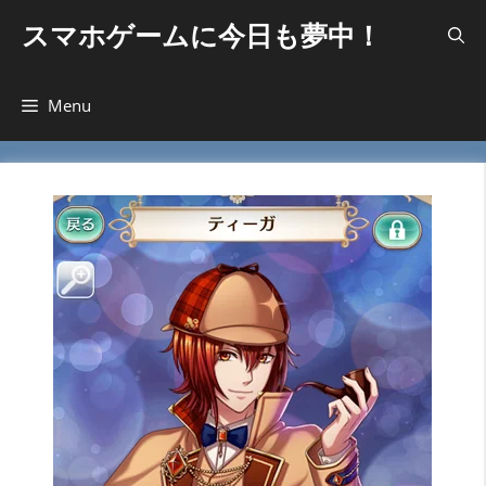
コ
スマホゲームに今日も夢中！
ン
テ
ン
Menu
ツ
へ
ス
キ
ッ
プ