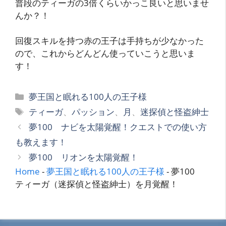
普段のティーガの3倍くらいかっこ良いと思いませ
んか？！
回復スキルを持つ赤の王子は手持ちが少なかった
ので、これからどんどん使っていこうと思いま
す！
カ
夢王国と眠れる100人の王子様
テ
タ
ティーガ
、
パッション
、
月
、
迷探偵と怪盗紳士
ゴ
グ
夢100 ナビを太陽覚醒！クエストでの使い方
リ
も教えます！
ー
夢100 リオンを太陽覚醒！
Home
-
夢王国と眠れる100人の王子様
-
夢100
ティーガ（迷探偵と怪盗紳士）を月覚醒！