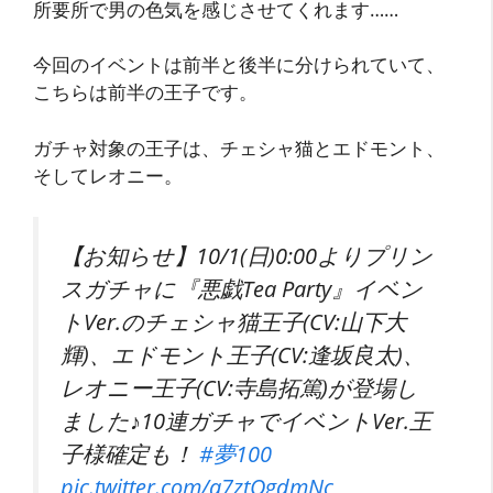
所要所で男の色気を感じさせてくれます……
今回のイベントは前半と後半に分けられていて、
こちらは前半の王子です。
ガチャ対象の王子は、チェシャ猫とエドモント、
そしてレオニー。
【お知らせ】10/1(日)0:00よりプリン
スガチャに『悪戯Tea Party』イベン
トVer.のチェシャ猫王子(CV:山下大
輝)、エドモント王子(CV:逢坂良太)、
レオニー王子(CV:寺島拓篤)が登場し
ました♪10連ガチャでイベントVer.王
子様確定も！
#夢100
pic.twitter.com/a7ztOgdmNc