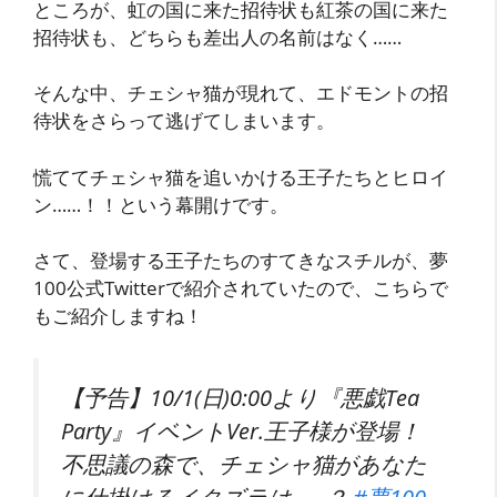
ところが、虹の国に来た招待状も紅茶の国に来た
招待状も、どちらも差出人の名前はなく……
そんな中、チェシャ猫が現れて、エドモントの招
待状をさらって逃げてしまいます。
慌ててチェシャ猫を追いかける王子たちとヒロイ
ン……！！という幕開けです。
さて、登場する王子たちのすてきなスチルが、夢
100公式Twitterで紹介されていたので、こちらで
もご紹介しますね！
【予告】10/1(日)0:00より『悪戯Tea
Party』イベントVer.王子様が登場！
不思議の森で、チェシャ猫があなた
に仕掛けるイタズラは……？
#夢100