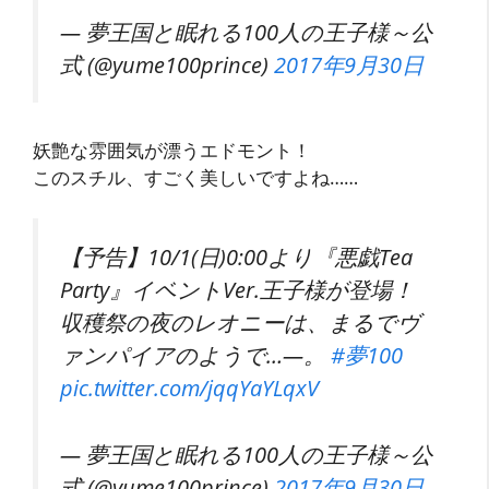
— 夢王国と眠れる100人の王子様～公
式 (@yume100prince)
2017年9月30日
妖艶な雰囲気が漂うエドモント！
このスチル、すごく美しいですよね……
【予告】10/1(日)0:00より『悪戯Tea
Party』イベントVer.王子様が登場！
収穫祭の夜のレオニーは、まるでヴ
ァンパイアのようで…―。
#夢100
pic.twitter.com/jqqYaYLqxV
— 夢王国と眠れる100人の王子様～公
式 (@yume100prince)
2017年9月30日