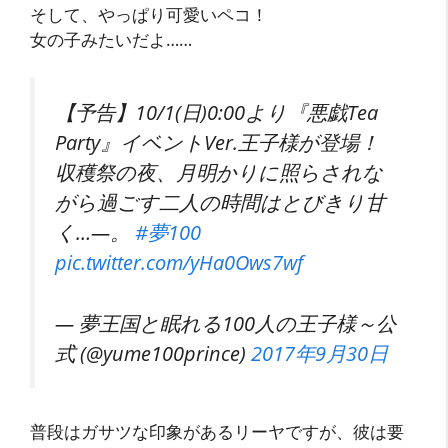
そして、やっぱり可愛いペコ！
女の子みたいだよ……
【予告】10/1(日)0:00より『悪戯Tea
Party』イベントVer.王子様が登場！
収穫祭の夜、月明かりに照らされな
がら過ごす二人の時間はとびきり甘
く…―。
#夢100
pic.twitter.com/yHa0Ows7wf
— 夢王国と眠れる100人の王子様～公
式 (@yume100prince)
2017年9月30日
普段はガサツな印象があるリーヤですが、彼は要