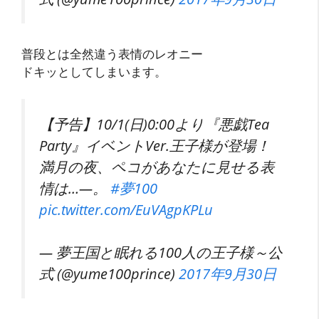
普段とは全然違う表情のレオニー
ドキッとしてしまいます。
【予告】10/1(日)0:00より『悪戯Tea
Party』イベントVer.王子様が登場！
満月の夜、ペコがあなたに見せる表
情は…―。
#夢100
pic.twitter.com/EuVAgpKPLu
— 夢王国と眠れる100人の王子様～公
式 (@yume100prince)
2017年9月30日