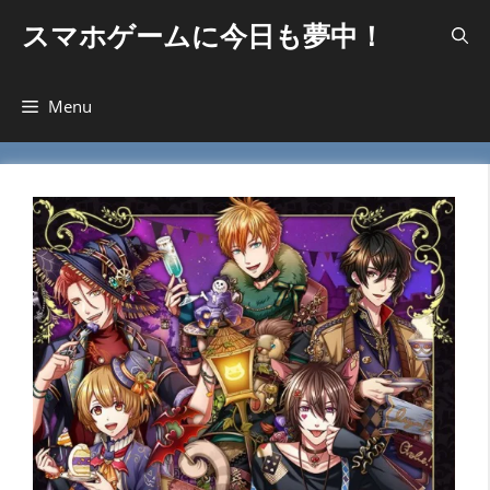
コ
スマホゲームに今日も夢中！
ン
テ
ン
Menu
ツ
へ
ス
キ
ッ
プ