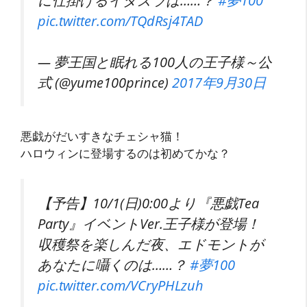
pic.twitter.com/TQdRsj4TAD
— 夢王国と眠れる100人の王子様～公
式 (@yume100prince)
2017年9月30日
悪戯がだいすきなチェシャ猫！
ハロウィンに登場するのは初めてかな？
【予告】10/1(日)0:00より『悪戯Tea
Party』イベントVer.王子様が登場！
収穫祭を楽しんだ夜、エドモントが
あなたに囁くのは……？
#夢100
pic.twitter.com/VCryPHLzuh