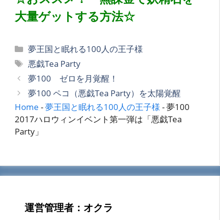
大量ゲットする方法☆
カ
夢王国と眠れる100人の王子様
テ
タ
悪戯Tea Party
ゴ
グ
夢100 ゼロを月覚醒！
リ
夢100 ペコ（悪戯Tea Party）を太陽覚醒
ー
Home
-
夢王国と眠れる100人の王子様
-
夢100
2017ハロウィンイベント第一弾は「悪戯Tea
Party」
運営管理者：オクラ