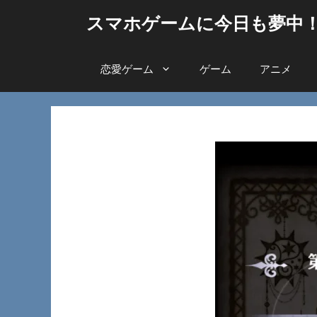
コ
スマホゲームに今日も夢中
ン
テ
ン
恋愛ゲーム
ゲーム
アニメ
ツ
へ
ス
キ
ッ
プ