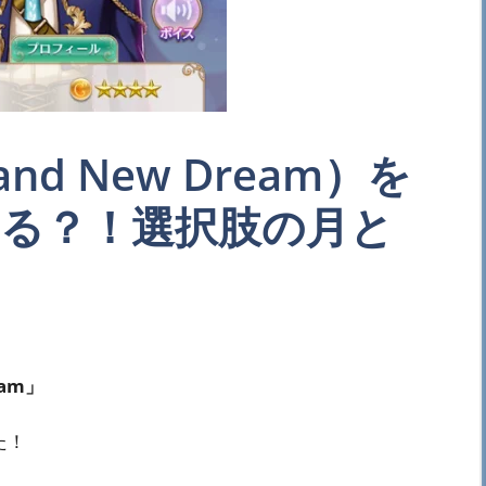
nd New Dream）を
る？！選択肢の月と
eam」
た！