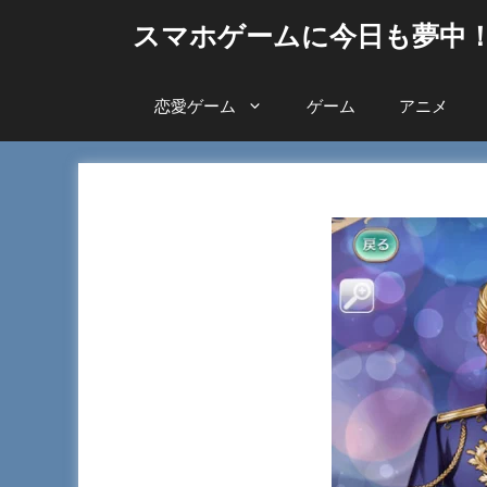
コ
スマホゲームに今日も夢中
ン
テ
ン
恋愛ゲーム
ゲーム
アニメ
ツ
へ
ス
キ
ッ
プ