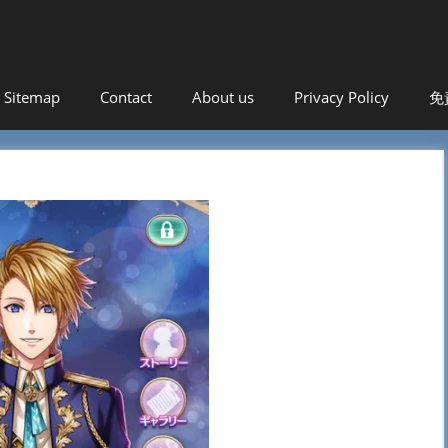
！
Sitemap
Contact
About us
Privacy Policy
免