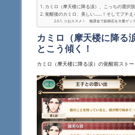
カミロ（摩天楼に降る涙）、こっちの選択
覚醒後のカミロ、美しい……！そしてプチえろ
☆おススメ！ 無課金で妖精石を大量ゲッ
カミロ（摩天楼に降る
とこう傾く！
カミロ（摩天楼に降る涙）の覚醒前ストー