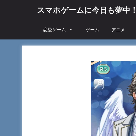
コ
スマホゲームに今日も夢中
ン
テ
ン
恋愛ゲーム
ゲーム
アニメ
ツ
へ
ス
キ
ッ
プ