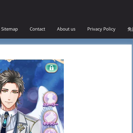
！
Sitemap
Contact
About us
Privacy Policy
免