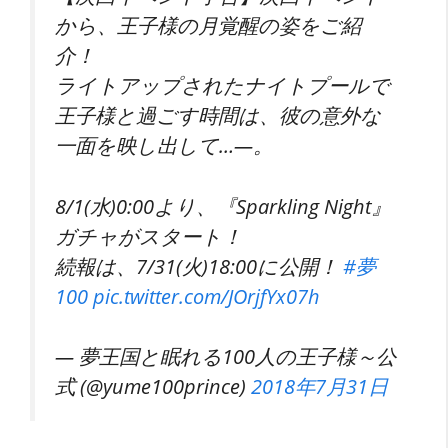
から、王子様の月覚醒の姿をご紹
介！
ライトアップされたナイトプールで
王子様と過ごす時間は、彼の意外な
一面を映し出して…―。
8/1(水)0:00より、『Sparkling Night』
ガチャがスタート！
続報は、7/31(火)18:00に公開！
#夢
100
pic.twitter.com/JOrjfYx07h
— 夢王国と眠れる100人の王子様～公
式 (@yume100prince)
2018年7月31日