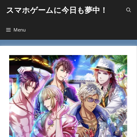
コ
スマホゲームに今日も夢中！
ン
テ
ン
Menu
ツ
へ
ス
キ
ッ
プ