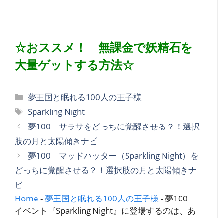
☆おススメ！ 無課金で妖精石を
大量ゲットする方法☆
カ
夢王国と眠れる100人の王子様
テ
タ
Sparkling Night
ゴ
グ
夢100 サラサをどっちに覚醒させる？！選択
リ
肢の月と太陽傾きナビ
ー
夢100 マッドハッター（Sparkling Night）を
どっちに覚醒させる？！選択肢の月と太陽傾きナ
ビ
Home
-
夢王国と眠れる100人の王子様
-
夢100
イベント『Sparkling Night』に登場するのは、あ