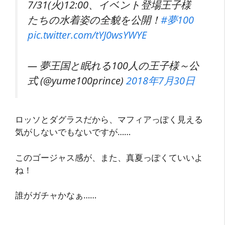
7/31(火)12:00、イベント登場王子様
たちの水着姿の全貌を公開！
#夢100
pic.twitter.com/tYJ0wsYWYE
— 夢王国と眠れる100人の王子様～公
式 (@yume100prince)
2018年7月30日
ロッソとダグラスだから、マフィアっぽく見える
気がしないでもないですが……
このゴージャス感が、また、真夏っぽくていいよ
ね！
誰がガチャかなぁ……