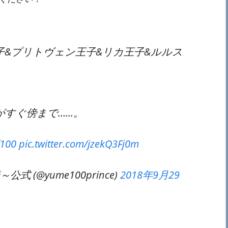
&プリトヴェン王子&リカ王子&ルルス
？
がすぐ傍まで……。
100
pic.twitter.com/jzekQ3Fj0m
 (@yume100prince)
2018年9月29