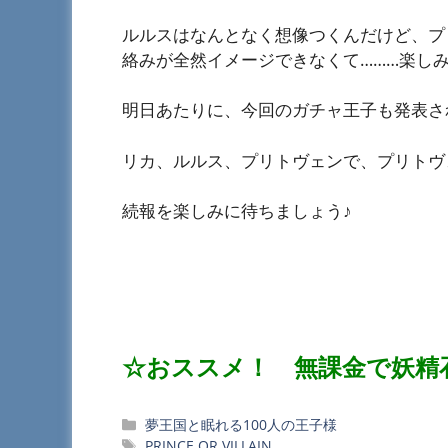
ルルスはなんとなく想像つくんだけど、プ
絡みが全然イメージできなくて………楽し
明日あたりに、今回のガチャ王子も発表さ
リカ、ルルス、プリトヴェンで、プリトヴ
続報を楽しみに待ちましょう♪
☆おススメ！ 無課金で妖精
カ
夢王国と眠れる100人の王子様
テ
タ
PRINCE OR VILLAIN