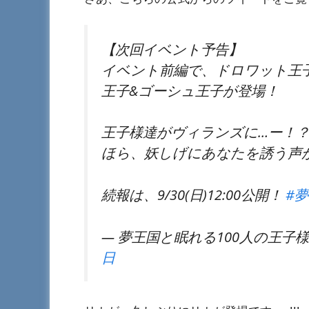
【次回イベント予告】
イベント前編で、ドロワット王子
王子&ゴーシュ王子が登場！
王子様達がヴィランズに…ー！
ほら、妖しげにあなたを誘う声
続報は、9/30(日)12:00公開！
#夢
— 夢王国と眠れる100人の王子様～公式
日