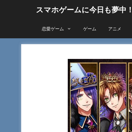
コ
スマホゲームに今日も夢中
ン
テ
ン
恋愛ゲーム
ゲーム
アニメ
ツ
へ
ス
キ
ッ
プ