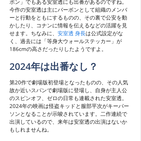
ボン」でもある安室透にも出番があるのですね。
今作の安室透は主にバーボンとして組織のメンバ
ーと行動をともにするものの、その裏で公安を動
かしたり、コナンに情報を伝えるなどの活躍を見
せます。ちなみに、
安室透 身長
は公式設定がな
く、過去には「等身大ウォールステッカー」が
186cmの高さだったりしたようですよ。
2024年は出番なし？
第20作で劇場版初登場となったものの、その人気
故か近いスパンで劇場版に登場し、自身が主人公
のスピンオフ、ゼロの日常も連載された安室透。
2024年の映画は怪盗キッドと服部平次がキーパー
ソンとなることが示唆されています。二作連続で
出演しているので、来年は安室透の出演はないか
もしれませんね。