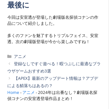
最後に
今回は安室透が登場した劇場版名探偵コナンの作
品について紹介しました。
多くのファンを魅了するトリプルフェイス、安室
透。次の劇場版登場が今から楽しみですね！
カ
アニメ
テ
登録なしですぐ遊べる！暇つぶしに最適なブラ
ゴ
ウザゲームおすすめ3選
リ
【APEX】最新のアップデート情報は？アプデ
ー
による鯖落ちはあるの？
Home
-
アニメ
-
2024年は出番なし？劇場版名探
偵コナンの安室透登場作品まとめ！