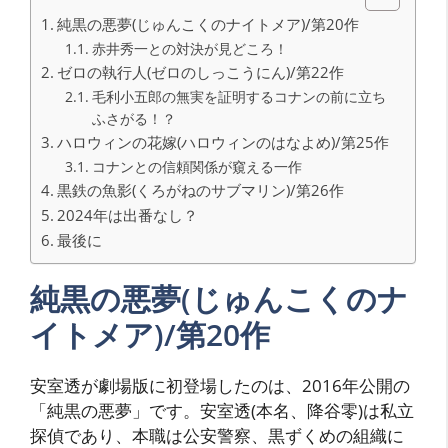
純黒の悪夢(じゅんこくのナイトメア)/第20作
赤井秀一との対決が見どころ！
ゼロの執行人(ゼロのしっこうにん)/第22作
毛利小五郎の無実を証明するコナンの前に立ち
ふさがる！？
ハロウィンの花嫁(ハロウィンのはなよめ)/第25作
コナンとの信頼関係が窺える一作
黒鉄の魚影(くろがねのサブマリン)/第26作
2024年は出番なし？
最後に
純黒の悪夢(じゅんこくのナ
イトメア)/第20作
安室透が劇場版に初登場したのは、2016年公開の
「純黒の悪夢」です。安室透(本名、降谷零)は私立
探偵であり、本職は公安警察、黒ずくめの組織に