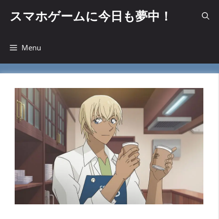
コ
スマホゲームに今日も夢中！
ン
テ
ン
Menu
ツ
へ
ス
キ
ッ
プ