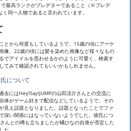
イスで最高ランクがプレデターであること（※プレデ
いなく同一人物であると言われています。
て
ことから何度もしているようで、15歳の頃にアーケ
画像、22歳の頃には髪を染めた画像など様々なもの
るでアイドルを思わせるかのように可愛く、検索す
してみて確認されてもいいかもしれません。
や彼氏について
にはHey!Say!JUMPの山田涼介さんとの交流に
自体がゲーム好きで配信などしているようで、その
が見え話題となりました。話題となったことでファ
で深い関係にはなっていないようでした。彼氏につ
toさんとの噂も立ちましたが橘ひなの自身が否定した
した。