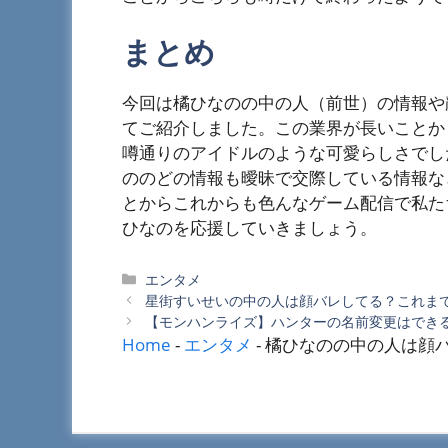
まとめ
今回は橘ひなのの中の人（前世）の情報や
てご紹介しました。この業界が長いことか
噂通りのアイドルのような可愛らしさでし
ののどの情報も曖昧で交際している情報な
とからこれからも色んなゲーム配信で私た
ひなのを応援していきましょう。
カ
エンタメ
テ
星街すいせいの中の人は顔バレしてる？これま
ゴ
【モンハンライズ】ハンターの名前変更はでき
リ
Home
-
エンタメ
-
橘ひなのの中の人は顔
ー