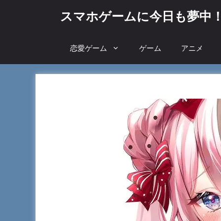
コ
スマホゲームに今日も夢中
ン
テ
ン
恋愛ゲーム
ゲーム
アニメ
ツ
へ
ス
キ
ッ
プ