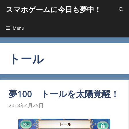
コ
スマホゲームに今日も夢中！
ン
テ
ン
Menu
ツ
へ
ス
キ
トール
ッ
プ
夢100 トールを太陽覚醒！
2018年4月25日