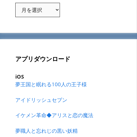
ア
ー
カ
イ
ブ
アプリダウンロード
iOS
夢王国と眠れる100人の王子様
アイドリッシュセブン
イケメン革命◆アリスと恋の魔法
夢職人と忘れじの黒い妖精