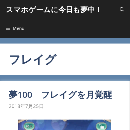
コ
スマホゲームに今日も夢中！
ン
テ
ン
Menu
ツ
へ
ス
キ
フレイグ
ッ
プ
夢100 フレイグを月覚醒
2018年7月25日