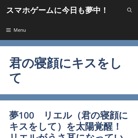
コ
スマホゲームに今日も夢中！
ン
テ
ン
Menu
ツ
へ
ス
キ
君の寝顔にキスをし
ッ
て
プ
夢100 リエル（君の寝顔に
キスをして）を太陽覚醒！
リエルがうさ耳になってい