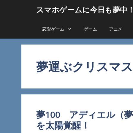
コ
スマホゲームに今日も夢中
ン
テ
ン
恋愛ゲーム
ゲーム
アニメ
ツ
へ
ス
キ
夢運ぶクリスマス
ッ
プ
夢100 アディエル（
を太陽覚醒！