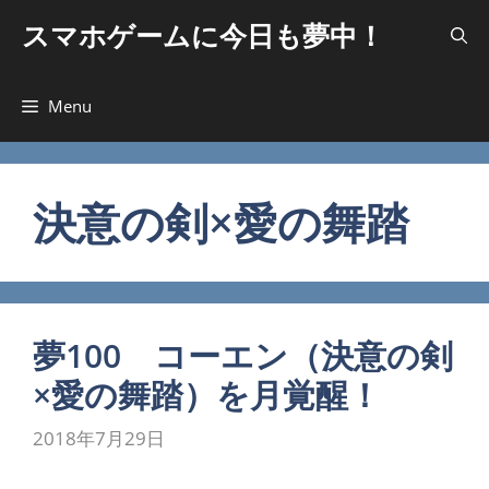
コ
スマホゲームに今日も夢中！
ン
テ
ン
Menu
ツ
へ
ス
キ
決意の剣×愛の舞踏
ッ
プ
夢100 コーエン（決意の剣
×愛の舞踏）を月覚醒！
2018年7月29日