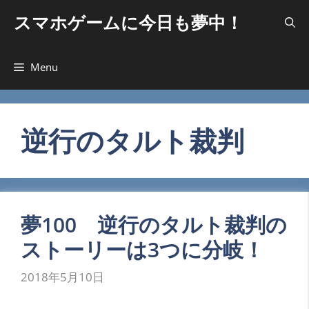
コ
スマホゲームに今日も夢中！
ン
テ
ン
Menu
ツ
へ
ス
キ
逆行のタルト裁判
ッ
プ
夢100 逆行のタルト裁判の
ストーリーは3つに分岐！
2018年5月10日