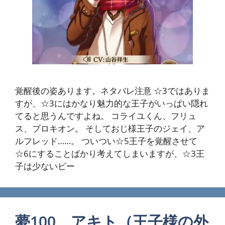
覚醒後の姿あります。ネタバレ注意 ☆3ではありま
すが、☆3にはかなり魅力的な王子がいっぱい隠れ
てると思うんですよね。 コライユくん、フリュ
ス、プロキオン。 そしておじ様王子のジェイ、ア
ルフレッド……。 ついつい☆5王子を覚醒させて
☆6にすることばかり考えてしまいますが、☆3王
子は少ないピー
夢100 アキト（王子様の外