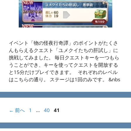
イベント「物の怪夜行奇譚」のポイントがたくさ
んもらえるクエスト「ユメクイたちの肝試し」に
挑戦してみました。 毎日クエストキーを一つもら
うことができ、キーを使ってクエストを開放する
と15分だけプレイできます。 それぞれのレベル
はこちらの通り。 ステージは1回のみです。 &nbs
ペ
ペ
ペ
←
前へ
1
…
40
41
ー
ー
ー
ジ
ジ
ジ