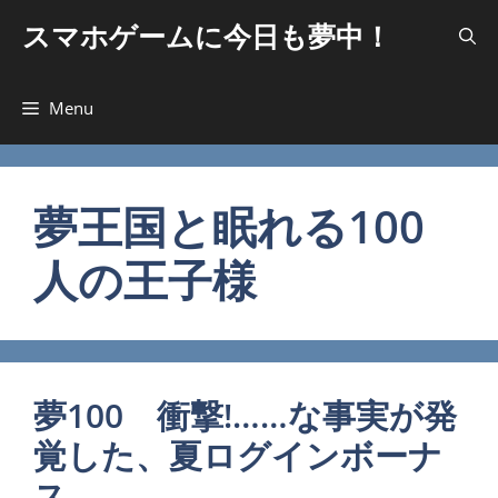
コ
スマホゲームに今日も夢中！
ン
テ
ン
Menu
ツ
へ
ス
キ
夢王国と眠れる100
ッ
人の王子様
プ
夢100 衝撃!……な事実が発
覚した、夏ログインボーナ
ス