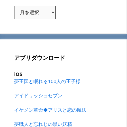
ア
ー
カ
イ
ブ
アプリダウンロード
iOS
夢王国と眠れる100人の王子様
アイドリッシュセブン
イケメン革命◆アリスと恋の魔法
夢職人と忘れじの黒い妖精