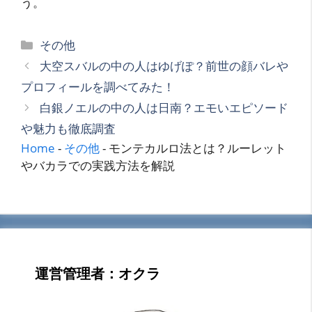
う。
カ
その他
テ
大空スバルの中の人はゆげぽ？前世の顔バレや
ゴ
プロフィールを調べてみた！
リ
白銀ノエルの中の人は日南？エモいエピソード
ー
や魅力も徹底調査
Home
-
その他
-
モンテカルロ法とは？ルーレット
やバカラでの実践方法を解説
運営管理者：オクラ