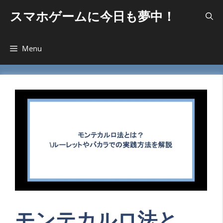
コ
スマホゲームに今日も夢中！
ン
テ
ン
Menu
ツ
へ
ス
キ
ッ
プ
モンテカルロ法と