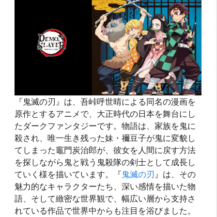
『鬼滅の刃』は、吾峠呼世晴による同名の漫画を
原作とするアニメで、大正時代の日本を舞台にし
たダークファンタジーです。物語は、家族を鬼に
殺され、唯一生き残った妹・禰豆子が鬼に変貌し
てしまった竈門炭治郎が、彼女を人間に戻す方法
を探しながら鬼と戦う鬼殺隊の剣士として成長し
ていく様を描いています。『
鬼滅の刃
』は、その
魅力的なキャラクターたち、深い感情を描いた物
語、そして緻密な世界観で、幅広い層から支持さ
れている作品で世界中からも注目を浴びました。