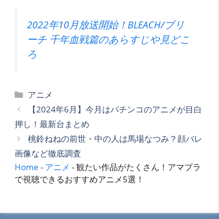
2022年10月放送開始！BLEACH/ブリ
ーチ 千年血戦篇のあらすじや見どこ
ろ
カ
アニメ
テ
【2024年6月】今月はパチンコのアニメが目白
ゴ
押し！最新台まとめ
リ
桃鈴ねねの前世・中の人は馬場なつみ？顔バレ
ー
画像など徹底調査
Home
-
アニメ
-
観たい作品がたくさん！アマプラ
で視聴できるおすすめアニメ5選！