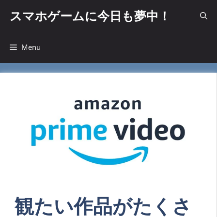
コ
スマホゲームに今日も夢中！
ン
テ
ン
Menu
ツ
へ
ス
キ
ッ
プ
観たい作品がたくさ